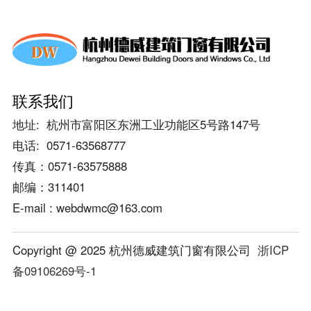
隔热提升推拉门
系统门窗
普通门窗
联系我们
塑钢门窗
地址: 杭州市富阳区东洲工业功能区5号路147号
玻璃幕墙
电话: 0571-63568777
石材幕墙
传真：0571-63575888
邮编：311401
铝板幕墙
E-mail : webdwmc@163.com
玻璃栏杆
Copyright @ 2025 杭州德威建筑门窗有限公司
浙ICP
格栅栏杆
备09106269号-1
玻璃雨棚