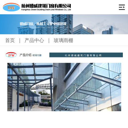
首页
关于我们
首页
|
产品中心
|
玻璃雨棚
公司简介
产品中心
资质荣誉
隔热外开窗
工程案例
隔热内开内倒窗
生产设备
隔热推拉窗
联系我们
隔热平开门
隔热推拉门