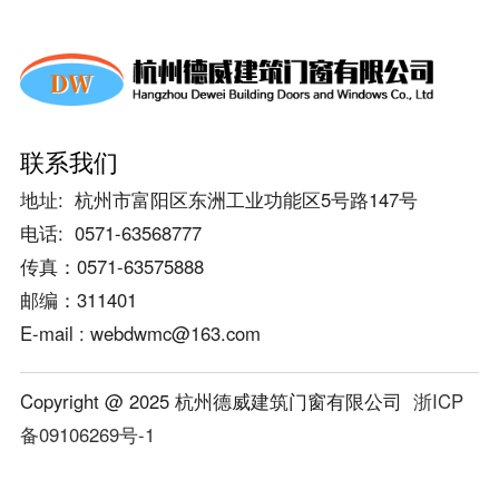
隔热提升推拉门
系统门窗
普通门窗
联系我们
塑钢门窗
地址: 杭州市富阳区东洲工业功能区5号路147号
玻璃幕墙
电话: 0571-63568777
石材幕墙
传真：0571-63575888
邮编：311401
铝板幕墙
E-mail : webdwmc@163.com
玻璃栏杆
Copyright @ 2025 杭州德威建筑门窗有限公司
浙ICP
格栅栏杆
备09106269号-1
玻璃雨棚